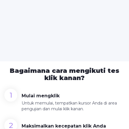
×
Now Playing
×
Play
Unmute
Fullscreen
ओये रे पाड़ोसिन दारी || Satto Gurjar New Dj Song || Oye Re Padosan Dari | Sonu Shekhawati Dance 2024
Bagaimana cara mengikuti tes
klik kanan?
Play
Watch on
Mulai mengklik
Video
Untuk memulai, tempatkan kursor Anda di area
ओये रे पाड़ोसिन दारी || Satto Gurjar New Dj Song ||
pengujian dan mulai klik kanan.
Oye Re Padosan Dari | Sonu Shekhawati
Maksimalkan kecepatan klik Anda
Dance 2024