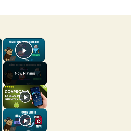
×
×
Play Video
Now Playing