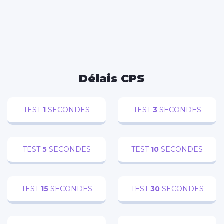
Now Playing
Play Video
×
Test Hub USB C, 11 en 1 Adaptateur USB C
Délais CPS
TEST
1
SECONDES
TEST
3
SECONDES
Play
Watch on
Video
TEST
5
SECONDES
TEST
10
SECONDES
Test Hub USB C, 11 en 1 Adaptateur USB C
TEST
15
SECONDES
TEST
30
SECONDES